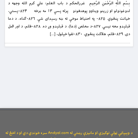
بِسْمِ اللَّهِ الرَّحْمَنِ الرَّحِيمِ غررالحکم د باب العلم؛ علي کرم الله وجهه د
لنډغونډلو او زرینو ویناوو پوهنغونډ پرله پسې ۱۳ مه برخه ۸۲۴-پستي،
خیانت پنځوي. ۸۲۵- په احتیاط موخې ته ښه رسېدای شې. ۸۲۶-ګناه، د دعا
قبلېدو مخه نیسي. ۸۲۷-د مخلص (دعا)، د قبلېدو وړ ده. ۸۲۸-ظلم، د اور لامل
دی. ۸۲۹-ظلم، هلاکت پنځوي. ۸۳۰-تقوا خپلول، […]
د وېبپاڼې ټولې توکیزې او مانیزې رښتې له Andyal.com سره خوندي دي او د اخځ له