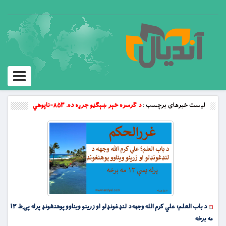
Toggle
vigation
لیست خبرهای برچسب :
د ګرسره خېر ښېګڼو جرړه ده. ۸۵۳-ناپوهي
د باب العلم؛ علي کرم الله وجهه د لنډغونډلو او زرینو ویناوو پوهنغونډ پرله پۍط ۱۳
مه برخه