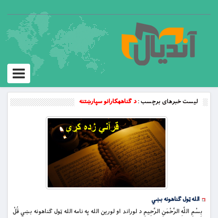
Toggle
vigation
لیست خبرهای برچسب :
د ګناههکارانو سپارښتنه
الله ټول ګناهونه بښي
بِسْمِ اللَّهِ الرَّحْمَنِ الرَّحِيمِ د لوراند او لورین الله په نامه الله ټول ګناهونه بښي قُلْ