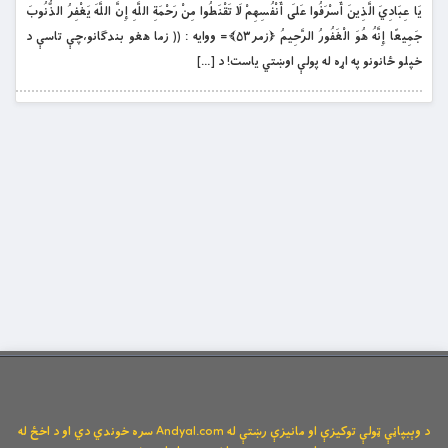
يَا عِبَادِيَ الَّذِينَ أَسْرَفُوا عَلَى أَنْفُسِهِمْ لَا تَقْنَطُوا مِنْ رَحْمَةِ اللَّهِ إِنَّ اللَّهَ يَغْفِرُ الذُّنُوبَ
جَمِيعًا إِنَّهُ هُوَ الْغَفُورُ الرَّحِيمُ ﴿زمر۵۳﴾= ووايه : (( زما هغو بندګانو،چې تاسې د
خپلو ځانونو په اړه له پولې اوښتي ياست! د […]
د وېبپاڼې ټولې توکیزې او مانیزې رښتې له Andyal.com سره خوندي دي او د اخځ له