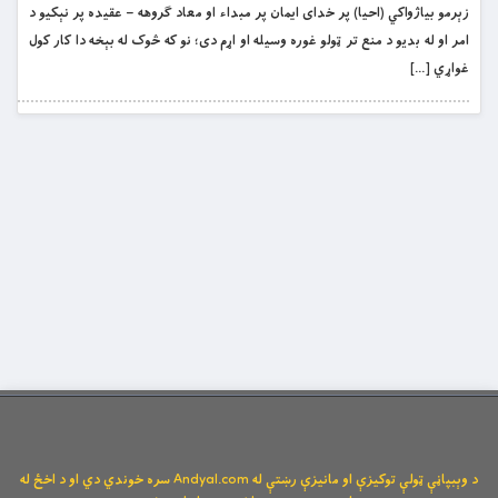
زېرمو بياژواکي (احیا) پر خداى ايمان پر مبداء او معاد ګروهه – عقیده پر نېکيو د
امر او له بديو د منع تر ټولو غوره وسيله او اړم دى؛ نو که څوک له بېخه دا کار کول
غواړي […]
د وېبپاڼې ټولې توکیزې او مانیزې رښتې له Andyal.com سره خوندي دي او د اخځ له