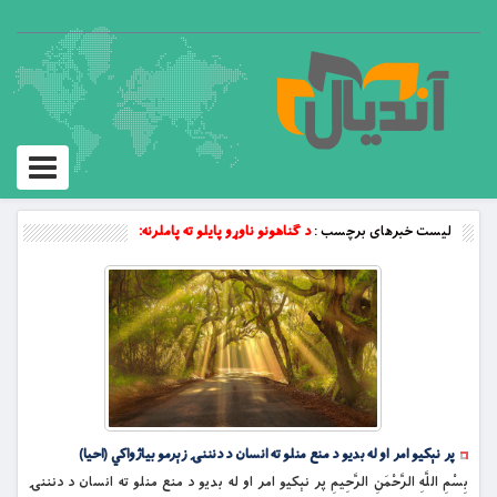
Toggle
vigation
لیست خبرهای برچسب :
د ګناهونو ناوړو پايلو ته پاملرنه:
پر نېکيو امر او له بديو د منع منلو ته انسان د دنننۍ زېرمو بياژواکي (احیا)
بِسْمِ اللَّهِ الرَّحْمَنِ الرَّحِيمِ پر نېکيو امر او له بديو د منع منلو ته انسان د دنننۍ