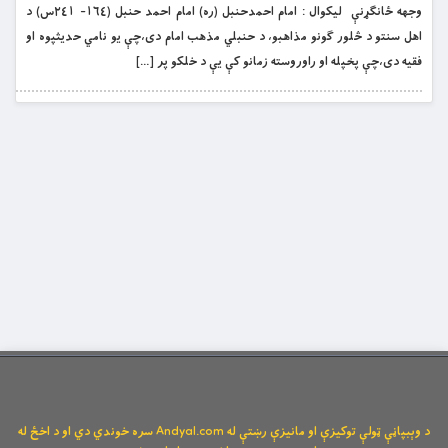
وجهه ځانګړنې ليکوال : امام احمدحنبل (ره) امام احمد حنبل (١٦٤- ٢٤١س) د
اهل سنتو د څلور ګونو مذاهبو، د حنبلي مذهب امام دى،چې يو نامي حديثپوه او
فقيه دى،چې پخپله او راوروسته زمانو کې يې د خلکو پر […]
د وېبپاڼې ټولې توکیزې او مانیزې رښتې له Andyal.com سره خوندي دي او د اخځ له