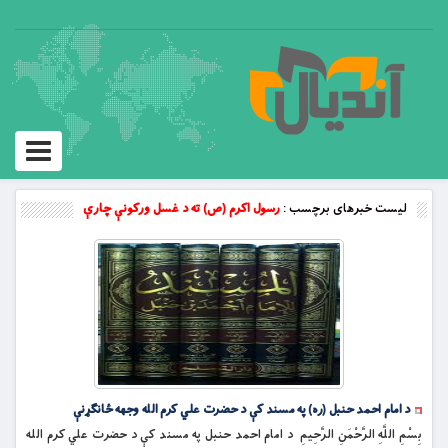
Toggle
vigation
لیست خبرهای برچسب :
رسول اکرم (ص) ته د غسل ورکونې چارې
د امام احمد حنبل (ره) په مسند کې د حضرت علي کرم الله وجهه ځانګړنې
بِسْمِ اللَّهِ الرَّحْمَنِ الرَّحِيمِ د امام احمد حنبل په مسند کې د حضرت علي کرم الله