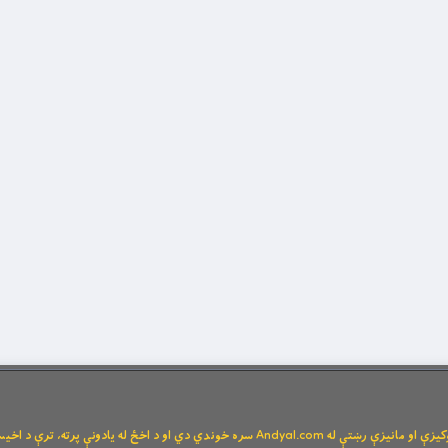
Andya سره خوندي دي او د اخځ له یادونې پرته، ترې د اخیستنې اجازه نشته