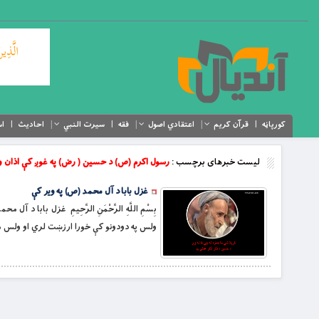
کورپاڼه
قرآن کریم
اعتقادي اصول
فقه
سیرت النبي
احادیث
اس
لیست خبرهای برچسب :
رسول اکرم (ص) د حسین ( رض) په غوږ کې اذان و
غزل بابا د آل محمد (ص) په ویر کې
بِسْمِ اللَّهِ الرَّحْمَنِ الرَّحِيمِ غزل باب
ولس په دودونو کې خورا ارزښت لري او ولس مو 