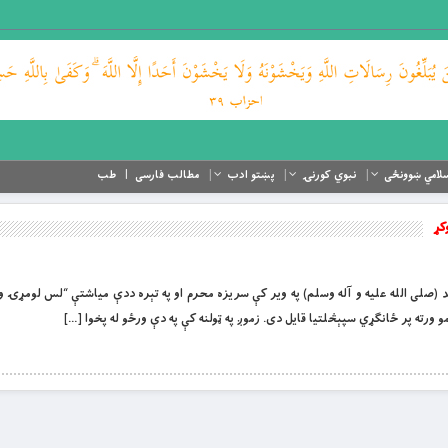
لامي ښوونځی
نبوي کورنۍ
پښتو ادب
مطالب فارسی
طب
کړ
ا د آل محمد (صلی الله علیه و آله وسلم) په ویر کې سريزه محرم او په تېره ددې مياشتې “لس لومړۍ
ورته پر ځانګړي سپېڅلتيا قايل دی. زموږ په ټولنه کې په دې ورځو له پخوا […]