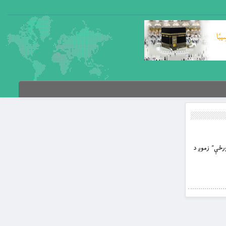
 ورځې” زموږ د