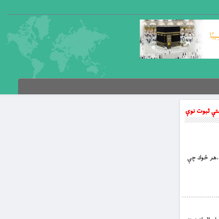
شتې ثبوت نوې
لري،هر څوك چې