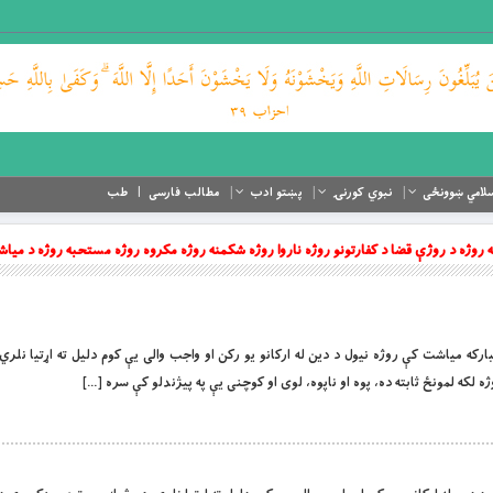
لامي ښوونځی
نبوي کورنۍ
پښتو ادب
مطالب فارسی
طب
 روژه د روژې قضا د كفارتونو روژه ناروا روژه شكمنه روژه مكروه روژه مستحبه روژه د ميا
مضان پۀ مباركه مياشت كې روژه نيول د دين له اركانو يو ركن او واجب والى يې كوم دليل ته اړتيا ن
 لكه لمونځ ثابته ده، پوه او ناپوه، لوى او كوچنى يې په پيژندلو كې سره […]