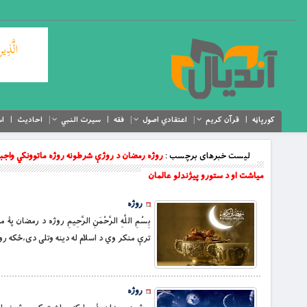
کورپاڼه
قرآن کریم
اعتقادي اصول
فقه
سیرت النبي
احادیث
اس
لیست خبرهای برچسب :
روژه رمضان د روژې شرطونه روژه ماتوونكي واجبه
مياشت او د ستورو پيژندلو عالمان
روژه
بِسْمِ اللَّهِ الرَّحْمَنِ الرَّحِيمِ روژه د ر
ترې منكر وي د اسلام له دينه وتلى دى،ځكه روژه
روژه