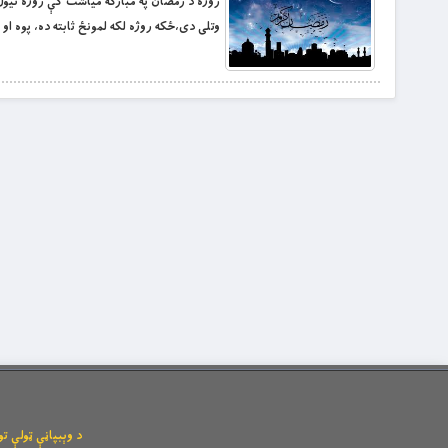
روژه د رمضان پۀ مباركه مياشت كې روژه نيول د
وتلى دى،ځكه روژه لكه لمونځ ثابته ده، پوه او
د وېبپاڼې ټولې توکیزې او مانیزې رښتې له l.com