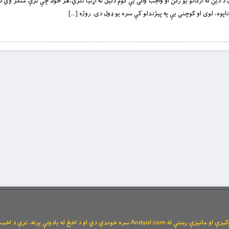
 دين له اركانو يو ركن او واجب والى يې كوم دليل ته اړتيا نلري،هر څوك چې ترې منكر وي د ا
 ناپوه، لوى او كوچنى يې په پيژندلو كې سره يو ډول دى. روژه […]
Andya سره خوندي دي او د اخځ له یادونې پرته، ترې د اخیستنې اجازه نشته