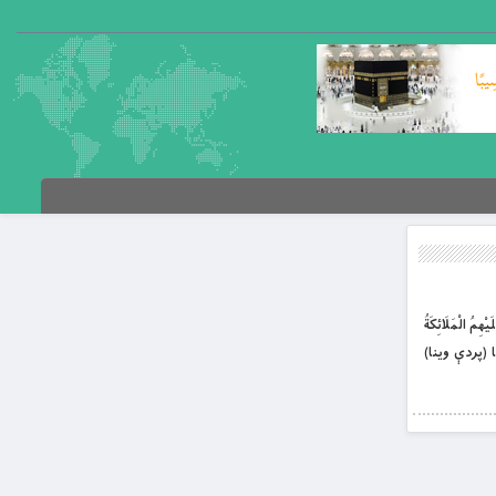
مُ الْمَلَائِكَةُ
الونكى دى)) بيا (پردې وينا)