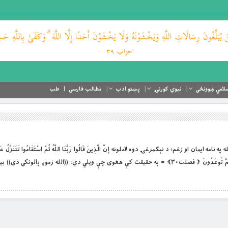
لامي ښوونځی
نبوي کورنۍ
پښتو ادب
مطالب فارسی
طب
په نامه ايمان او زغم؛ د نېكمرغۍ دوه لاملونه إِنَّ الَّذِينَ قَالُوا رَبُّنَا اللَّهُ ثُمَّ اسْتَقَامُوا تَتَنَزَّلُ عَلَيْهِ
أَلَّا تَخَافُوا وَلَا تَحْزَنُوا وَأَبْشِرُوا بِالْجَنَّةِ الَّتِي كُنْتُمْ تُوعَدُونَ ﴿ فصلت۳۰﴾ = په حقيقت كې هغوى چې ويلي دي: ((الله زموږ پ