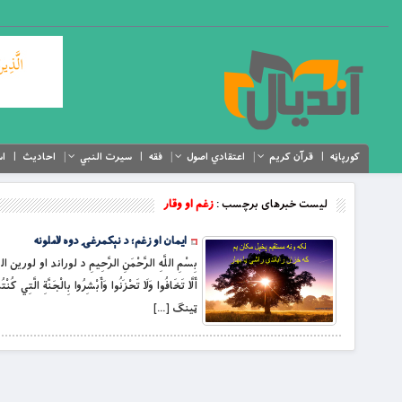
کورپاڼه
قرآن کریم
اعتقادي اصول
فقه
سیرت النبي
احادیث
اس
لیست خبرهای برچسب :
زغم او وقار
ايمان او زغم؛ د نېكمرغۍ دوه لاملونه
بِسْمِ اللَّهِ الرَّحْمَنِ الرَّحِيمِ د لوراند او لورین الله 
ټينګ […]