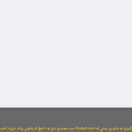
Andya سره خوندي دي او د اخځ له یادونې پرته، ترې د اخیستنې اجازه نشته