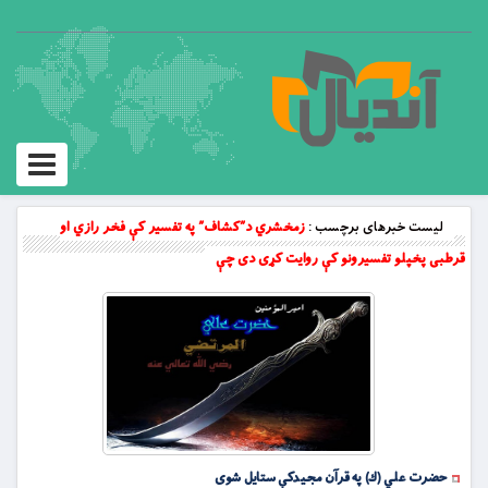
Toggle
vigation
لیست خبرهای برچسب :
زمخشري د”كشاف” په تفسير كې فخر رازي او
قرطبى پخپلو تفسيرونو كې روايت کړى دى چې
حضرت علي (ك) په قرآن مجيدكې ستايل شوى