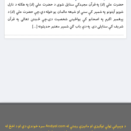
حضرت علي (ك) په قرآن مجيدكې ستايل شوى د حضرت علي (ك) په هکله د نازل
شويو آيتونو په شمېر کې سني او شيعه عالمان يو خوله دي،چې حضرت علي (ك) د
پېغمبر اکرم په اصحابو كې يواځينى شخصيت دى،چې څښتن تعالى په قرآن
شريف كې ستايلى دى. په دې باب ګڼ شمېر معتبر حديثونه […]
د وېبپاڼې ټولې توکیزې او مانیزې رښتې له Andyal.com سره خوندي دي او د اخځ له