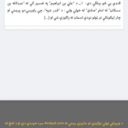
لاندې يې څو بېلګې دي : ۱_ د “علي بن ابراهيم” په تفسير کې له “عبدالله بن
مسکان” له امام “صادق” له خولې وايي : د “قدر شپه”، چې راورسي؛نو پرښتې او
چار ليکونکې تر ټولو نږدې اسمان ته راکوزې شي او […]
د وېبپاڼې ټولې توکیزې او مانیزې رښتې له Andyal.com سره خوندي دي او د اخځ له