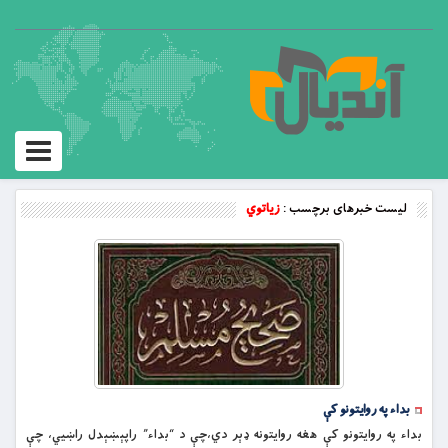
Toggle
vigation
لیست خبرهای برچسب :
زياتوي
بداء په روايتونو کې
بداء په روايتونو کې هغه روايتونه ډېر دي،چې د “بداء” راپېښېدل راښيي، چې