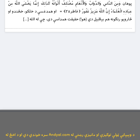
پوهان وَمِنَ النَّاسِ وَالدَّوَابِّ وَالْأَنْعَامِ مُخْتَلِفٌ أَلْوَانُهُ كَذَلِكَ إِنَّمَا يَخْشَى اللَّهَ مِنْ
عِبَادِهِ الْعُلَمَاءُ إِنَّ اللَّهَ عَزِيزٌ غَفُورٌ ﴿ فاطر۲۸﴾ = او همدغسې د خلکو، خځندو او
څارويو رنګونه هم بېلابېل دي (هو!) حقيقت همداسې دى، چې له الله […]
د وېبپاڼې ټولې توکیزې او مانیزې رښتې له Andyal.com سره خوندي دي او د اخځ له