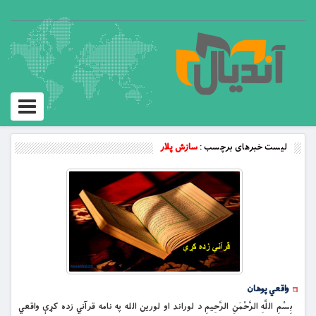
Toggle
vigation
لیست خبرهای برچسب :
سازش پلار
واقعي پوهان
بِسْمِ اللَّهِ الرَّحْمَنِ الرَّحِيمِ د لوراند او لورین الله په نامه قرآني زده کړې واقعي