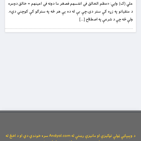
علي (ک) وایي: «عظم الخالق فى انفسهم فصغر ما دونه فى اعينهم = خالق دومره
د متقیانو په زړه کې ستر دی،چې بې له ده یې هر څه په سترګو کې کوچني دي».
ولې څه چې د شرعې په اصطلاح […]
د وېبپاڼې ټولې توکیزې او مانیزې رښتې له Andyal.com سره خوندي دي او د اخځ له