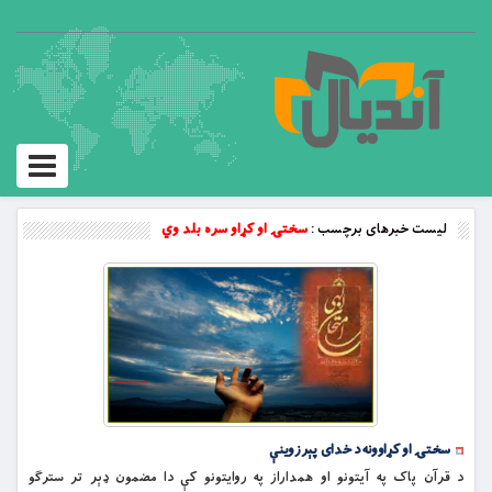
Toggle
vigation
لیست خبرهای برچسب :
سختۍ او کړاو سره بلد وي
سختۍ او کړاوونه د خدای پېرزوینې
د قرآن پاک په آیتونو او همداراز په روایتونو کې دا مضمون ډېر تر سترګو