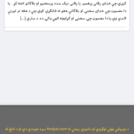
کېږي،چې خدای پلانی پېغمبر یا پلانی نېک بنده پرسختیو او بلاګانو اخته کړ . یا
دا مضمون،چې خدای سختۍ او بلاګانې هغو ته ځانګړې کوي،چې د هغه تر لورنې
لاندې وي،یا دا مضمون،چۍ سختۍ او کړاوونه الهي ډالۍ ده. د ساري […]
د وېبپاڼې ټولې توکیزې او مانیزې رښتې له Andyal.com سره خوندي دي او د اخځ له