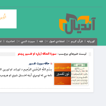
کورپاڼه
قرآن کریم
اعتقادي اصول
فقه
سیرت النبي
احادیث
اس
لیست خبرهای برچسب :
سورة الحاقه ژباړه او تفسیر پښتو
حاقه سورت تفسیر
بِسْمِ اللَّهِ الرَّحْمَنِ الرَّحِيمِ د لوران
نامه یې له لومړي آیته اخستل شوې او هرومره