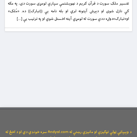
تفسیر ملک سورت د قرآن کریم د نهویشتمې سپارې لومړی سورت دی، په مکه
کې نازل شوی او دېرش آیتونه لري او بله نامه یې ((تبارک)) ده. «مُلک»
او«تبارک»دواړه ددې سورت له لومړي آیته اخستل شوي او په ترتیب یې […]
د وېبپاڼې ټولې توکیزې او مانیزې رښتې له Andyal.com سره خوندي دي او د اخځ له