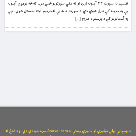
تفسیر دا سورت ۴۴ آیتونه لري او له مکي سورتونو ځنې دی، که څه لومړي آیتونه
یې په مدینه کې نازل شوي دي. د سورت نامه یې له درېیم آیته اخستل شوې، چې
په آسمانونو کې د پرښتو د عروج […]
د وېبپاڼې ټولې توکیزې او مانیزې رښتې له Andyal.com سره خوندي دي او د اخځ له