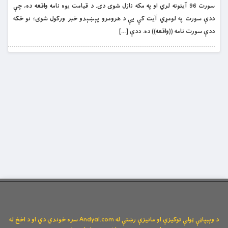
سورت 96 آیتونه لري او په مکه نازل شوی دی. د قیامت یوه نامه واقعه ده، چې
ددې سورت په لومړي آیت کې یې د هرومرو پېښېدو خبر ورکول شوی؛ نو ځکه
ددې سورت نامه ((واقعه)) ده. ددې […]
د وېبپاڼې ټولې توکیزې او مانیزې رښتې له Andyal.com سره خوندي دي او د اخځ له