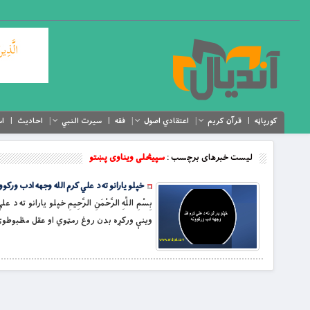
کورپاڼه
قرآن کریم
اعتقادي اصول
فقه
سیرت النبي
احادیث
اس
لیست خبرهای برچسب :
سپيڅلی ویناوی پښتو
خپلو یارانو ته د علي کرم الله وجهه ادب ورکوون
وینې ورکړه بدن روغ رمټوي او عقل مظبوطوي. ðد بریتو لنډول پاکوالی او د نبوي سنتو یوه برخه ده. ðد برېتو خوشبویول (د کړنو) لیکوالوپر