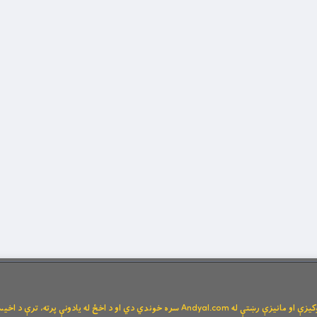
Andya سره خوندي دي او د اخځ له یادونې پرته، ترې د اخیستنې اجازه نشته