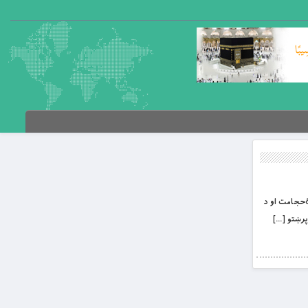
بِسْمِ اللَّهِ الرَّحْمَنِ الرَّحِيمِ خپلو یارانو ته د علي کرم الله وجهه ادب ورکوونه په دې کې د دیني او دنیوي چارو اړوند څلور سوه احکام دي. ðحجامت او د