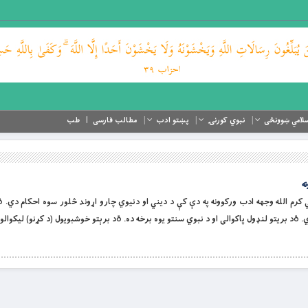
لامي ښوونځی
نبوي کورنۍ
پښتو ادب
مطالب فارسی
طب
ه
ښتو […]