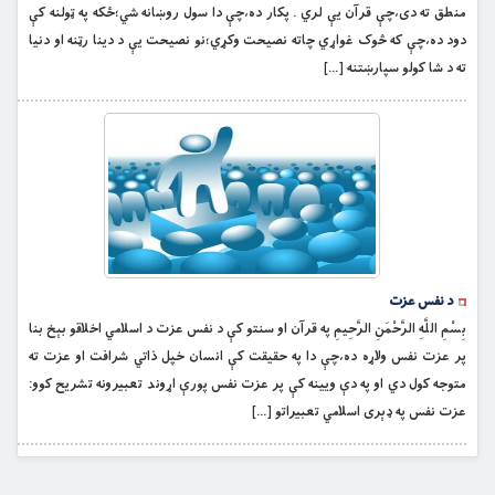
منطق ته دى،چې قرآن يې لري . پکار ده،چې دا سول روښانه شي؛ځکه په ټولنه کې
دود ده،چې که څوک غواړي چاته نصيحت وکړي؛نو نصيحت يې د دينا رټنه او دنيا
ته د شا کولو سپارښتنه […]
د نفس عزت
بِسْمِ اللَّهِ الرَّحْمَنِ الرَّحِيمِ په قرآن او سنتو کې د نفس عزت د اسلامي اخلاقو بېخ بنا
پر عزت نفس ولاړه ده،چې دا په حقيقت کې انسان خپل ذاتي شرافت او عزت ته
متوجه کول دي او په دې ويينه کې پر عزت نفس پورې اړوند تعبيرونه تشريح کوو:
عزت نفس په ډېرى اسلامي تعبيراتو […]