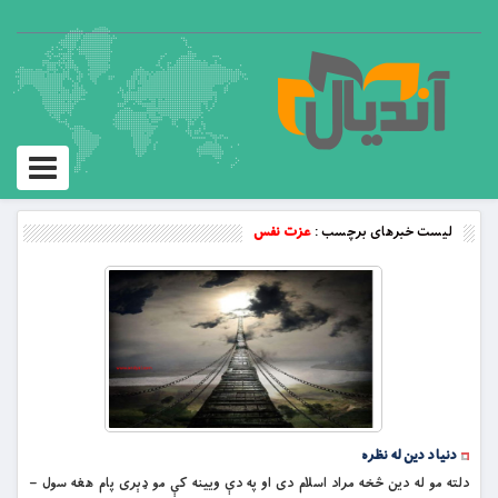
Toggle
vigation
لیست خبرهای برچسب :
عزت نفس
دنيا د دين له نظره
دلته مو له دين څخه مراد اسلام دى او په دې ويينه کې مو ډېرى پام هغه سول –