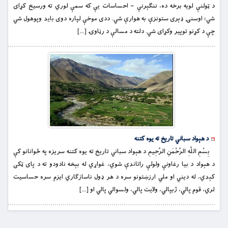
د ټولنې لویه برخه ده، ننگېرنې – احساسات یې که سمې لوري ته ورسیخ کړای
شي؛ اوسنۍ ډېری ستونزې به هوارې شي. ددی موخې لپاره دوی باید وپوهول شي
چې د کړنو توپیر وکړای شي. دلته د مسالې د رڼاوۍ […]
د هېواد سباني تاریخ ته یوه کتنه
بِسْمِ اللَّهِ الرَّحْمَنِ الرَّحِيمِ د هېواد سباني تاریخ ته یوه کتنه سریزه په ځوانانو کې
د هېواد د بیا رغاونې ولولې راتاندې شوي، غواړي له بېخه نادودو ته د پای ټکی
کېدي، له دیني او ملي ارزښتونو سره د هر ډول ناسازگاري ایزم سره حساسیت
لري، قوم پالي، ژبپالي، ولایت پالي، ولسوالي پالي او […]