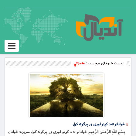
Toggle
vigation
لیست خبرهای برچسب :
عقیدتي
ځوانانو ته د کړنو لوری ور پرګوته کول
بِسْمِ اللَّهِ الرَّحْمَنِ الرَّحِيمِ ځوانانو ته د کړنو لوری ور پرګوته کول سریزه: ځوانان