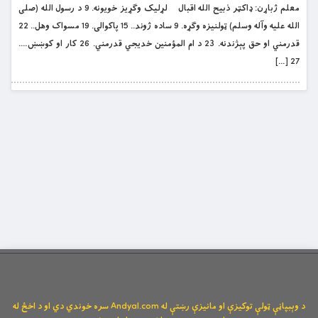
معلم ژباړن: ډاکټر ذبيح الله اقبال لړليک وګړيز خويونه. 9 د رسول الله (صلی
الله علیه وآله وسلم) ټولنيزه وګړه. 9 ساده ژوند.. 15 پاکوالى. 19 مسواک وهل.. 22
قدرمني او حق پېژندنه. 23 د ام المؤمنين خديجي قدرمني. 26 کار او کوښښ….
27 […]
د وېبپاڼې ټولې توکیزې او مانیزې رښتې له Andyal.com سره خوندي دي او د اخځ له