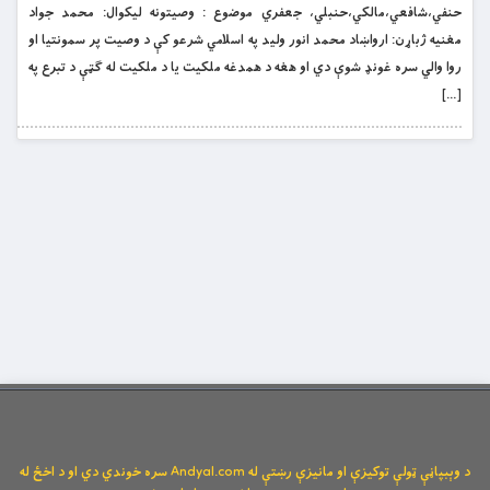
حنفي،شافعي،مالکي،حنبلي، جعفري موضوع : وصيتونه ليکوال: محمد جواد
مغنيه ژباړن: ارواښاد محمد انور وليد په اسلامي شرعو كې د وصيت پر سمونتيا او
روا والي سره غونډ شوې دي او هغه د همدغه ملكيت يا د ملكيت له ګټې د تبرع په
[…]
د وېبپاڼې ټولې توکیزې او مانیزې رښتې له Andyal.com سره خوندي دي او د اخځ له