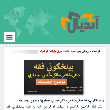
Toggle
vigation
لیست خبرهای برچسب :
فقه د مړي وارثان او تركه
پینځګونې فقه/ حنفي،شافعي،مالکي،حنبلي، جعفري/ موضوع : وصيتونه
بِسْمِ اللَّهِ الرَّحْمَنِ الرَّحِيمِ د لوراند او لورین الله په نامه پینځګونې فقه