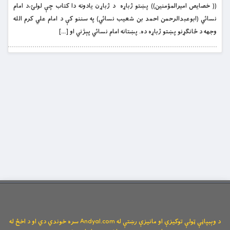
(( خصايص اميرالمؤمنين)) پښتو ژباړه د ژباړن يادونه دا كتاب چې لولئ،د امام
نسائي (ابوعبدالرحمن احمد بن شعيب نسائي) په سننو كې د امام علي كرم الله
وجهه د ځانګړنو پښتو ژباړه ده. پښتانه امام نسائي پېژني او […]
د وېبپاڼې ټولې توکیزې او مانیزې رښتې له Andyal.com سره خوندي دي او د اخځ له