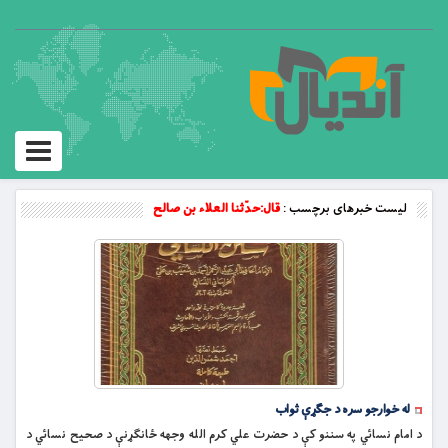
Toggle
vigation
لیست خبرهای برچسب :
قال:‌حدّثنا العلاء بن صالح
له خوارجو سره د جګړې ثواب
د امام نسائي په سننو کې د حضرت علي کرم الله وجهه ځانګړنې د صحيح نسائي د