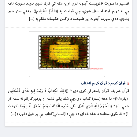
تفسیر دا سورت څلوېښت آیتونه لري او په مکه کې نازل شوی دی.د سورت نامه
یې له دویم آیته اخستل شوې، چې قیامت په ‏((النَّبَإِ الْعَظِیمِ))؛ یعنې ستر خبر
یادوي. ددې سورت آیتونه، پر طبیعت د واکمن حکیمانه نظام په […]
قرآن کريم د قرآن کريم له نظره
قرآن شريف قرآن رامعرفي كړى دى * ((ذَلِكَ الْكِتَابُ لاَ رَيْبَ فِيهِ هُدًى لِّلْمُتَّقِينَ
(بقره/٢)= دا هغه (ستر) كتاب دى،چې شك پكې نشته او پرهېزګارانو ته سمه لار
ښيي . )) * ((الْحَمْدُ لِلَّهِ الَّذِي أَنزَلَ عَلَى عَبْدِهِ الْكِتَابَ وَلَمْ يَجْعَل لَّهُ عِوَجَا (کهف/
١)= ځانګړې ستاېنه د هغه خداى ده،چې دا(اسماني)كتاب يې پر خپل (غوره) […]