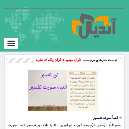
Toggle
vigation
لیست خبرهای برچسب :
قرآن مجید د قرآن پاک له نظره
النبأ سورت تفسیر
بِسْمِ اللَّهِ الرَّحْمَنِ الرَّحِيمِ د لوراند او لورین الله په نامه نور تفسیر النبأ سورت