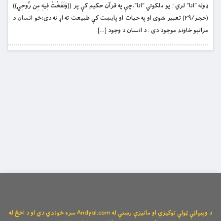
ډوله “انا” لري : يو ملکوتي “انا”،چې په قرآن حکيم کې پر ((وَنَفَخْتُ فِيهِ مِن رُّوحِي))
(حجر/٢٩) تعبير شوى او په حيات او پايښت کې طبيعت ته اړ نه دى؛خو انسان د
مراتبو خاوند موجود دى . د انسان د وجود […]
د وېبپاڼې ټولې توکیزې او مانیزې رښتې له Andyal.com سره خوندي دي او د اخځ له