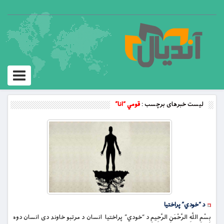
Toggle
vigation
لیست خبرهای برچسب :
قومي “انا”
د “خودي” پراختيا
بِسْمِ اللَّهِ الرَّحْمَنِ الرَّحِيمِ د “خودي” پراختيا انسان د مرتبو خاوند دى انسان دوه