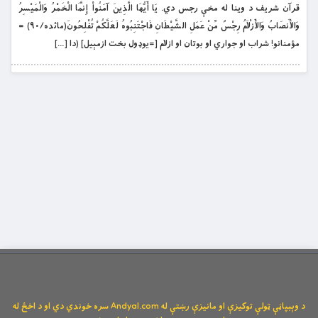
قرآن شريف د وينا له مخې رجس دي. يَا أَيُّهَا الَّذِينَ آمَنُواْ إِنَّمَا الْخَمْرُ وَالْمَيْسِرُ
وَالأَنصَابُ وَالأَزْلاَمُ رِجْسٌ مِّنْ عَمَلِ الشَّيْطَانِ فَاجْتَنِبُوهُ لَعَلَّكُمْ تُفْلِحُونَ(مائده/۹۰) =
مؤمنانو! شراب او جواري او بوتان او ازلام [=يوډول بخت ازمېيل] (دا […]
د وېبپاڼې ټولې توکیزې او مانیزې رښتې له Andyal.com سره خوندي دي او د اخځ له