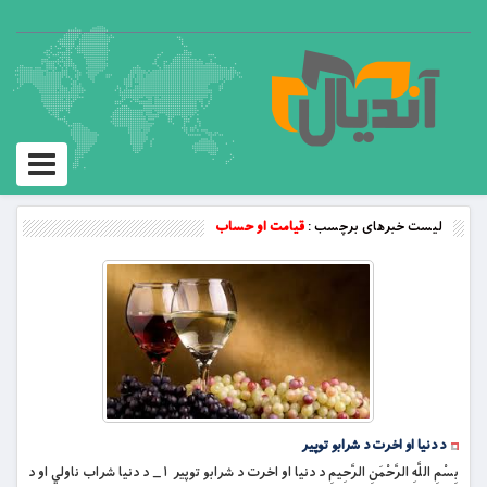
Toggle
vigation
لیست خبرهای برچسب :
قیامت او حساب
د دنيا او اخرت د شرابو توپير
بِسْمِ اللَّهِ الرَّحْمَنِ الرَّحِيمِ د دنيا او اخرت د شرابو توپير ١_ د دنيا شراب ناولي او د