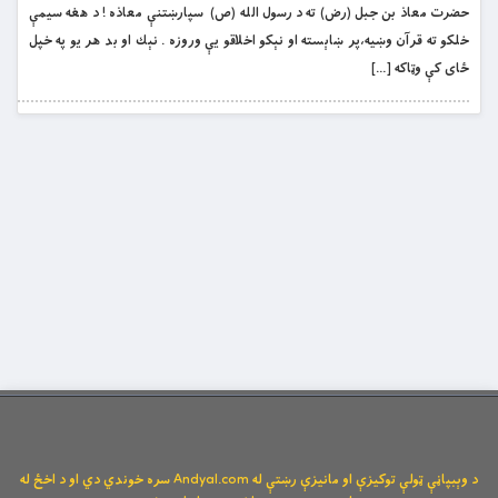
حضرت معاذ بن جبل (رض) ته د رسول الله (ص) سپارښتنې معاذه ! د هغه سيمې
خلكو ته قرآن وښيه،پر ښاېسته او نېكو اخلاقو يې وروزه . نېك او بد هر يو په خپل
ځاى كې وټاكه […]
د وېبپاڼې ټولې توکیزې او مانیزې رښتې له Andyal.com سره خوندي دي او د اخځ له