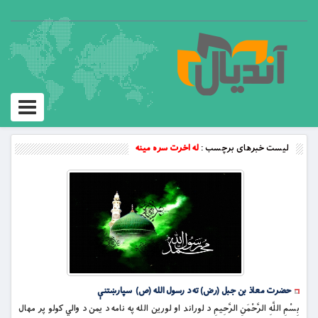
Toggle
vigation
لیست خبرهای برچسب :
له اخرت سره مينه
حضرت معاذ بن جبل (رض) ته د رسول الله (ص) سپارښتنې
بِسْمِ اللَّهِ الرَّحْمَنِ الرَّحِيمِ د لوراند او لورین الله په نامه د يمن د والي کولو پر مهال