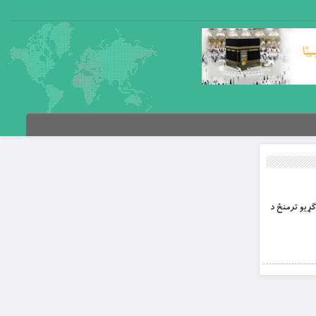
وګړيو ترمنځ د