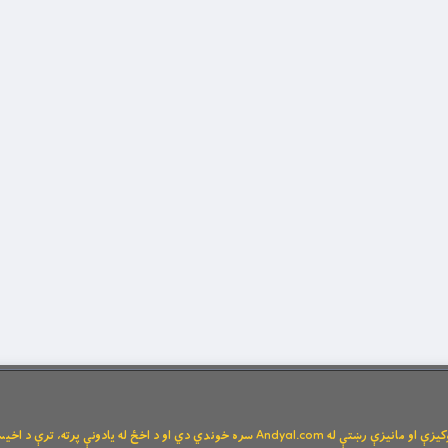
Andya سره خوندي دي او د اخځ له یادونې پرته، ترې د اخیستنې اجازه نشته