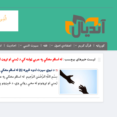
کورپاڼه
قرآن کریم
اعتقادي اصول
فقه
سیرت النبي
احادیث
اس
لیست خبرهای برچسب :
له اسلام مخکې په عربي ټولنه کې د ژمنې او تړون ا
د نبوي سیرت لنډه څېړنه (۵) له اسلام مخکې په عربي ټولنه کې د ژمنې او تړون اهميت او اعتبار
بِسْمِ اللَّهِ الرَّحْمَنِ الرَّحِيمِ له اسلام 
ژمنې او تړونونو له مخې روانې وي، د څېزونو پ