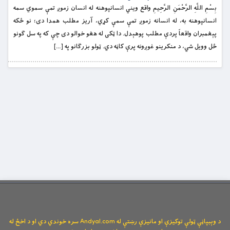
بِسْمِ اللَّهِ الرَّحْمَنِ الرَّحِيمِ واقع ویني انسانپوهنه له انسان زموږ تمې سموي سمه
انسانپوهنه به، له انسانه زموږ تمې سمې کړي، آریز مطلب همدا دی؛ نو ځکه
پېغمبران واقعاً پردې مطلب پوهېدل. دا ټکی له هغو خوالو دی چې که په سل ګونو
ځل وویل شي، د منکرینو غوږونه پرې کاڼه دي. ټولو بزرګانو په […]
د وېبپاڼې ټولې توکیزې او مانیزې رښتې له Andyal.com سره خوندي دي او د اخځ له