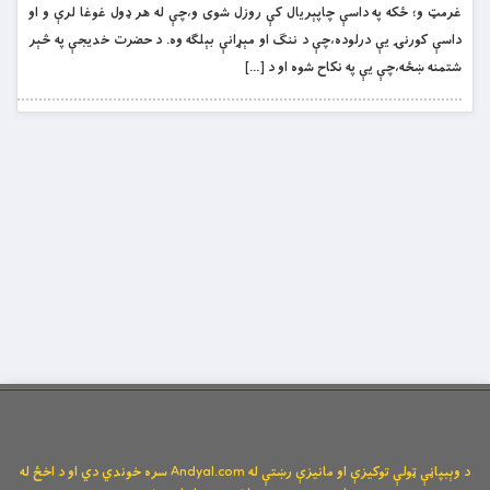
غرمټ و؛ ځكه په داسې چاپېريال كې روزل شوى و،چې له هر ډول غوغا لرې و او
داسې كورنۍ يې درلوده،چې د ننګ او مېړانې بېلګه وه. د حضرت خديجې په څېر
شتمنه ښځه،چې يې په نكاح شوه او د […]
د وېبپاڼې ټولې توکیزې او مانیزې رښتې له Andyal.com سره خوندي دي او د اخځ له