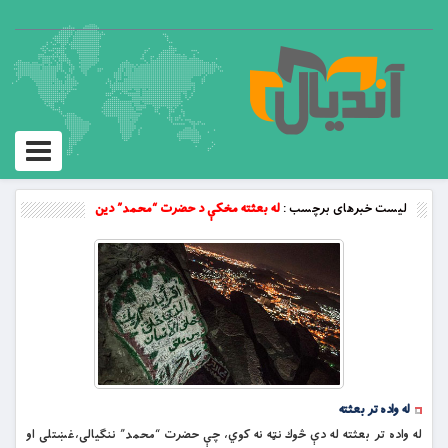
Toggle
vigation
لیست خبرهای برچسب :
له بعثته مخکې د حضرت “محمد” دين
له واده تر بعثته
له واده تر بعثته له دې څوك نټه نه کوي، چې حضرت “محمد” ننګيالى،غښتلى او