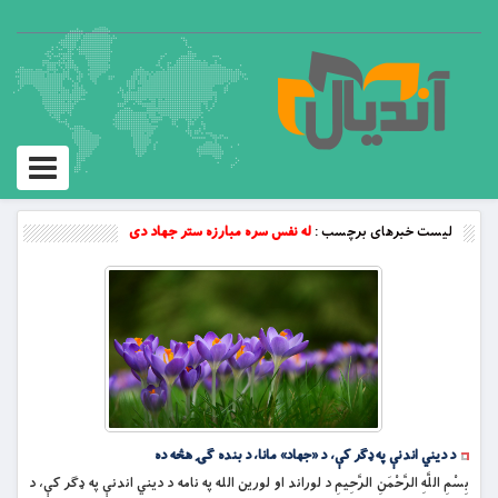
Toggle
vigation
لیست خبرهای برچسب :
له نفس سره مبارزه ستر جهاد دی
د دیني اندنې په ډگر کې، د «جهاد» مانا، د بنده ګۍ هڅه ده
بِسْمِ اللَّهِ الرَّحْمَنِ الرَّحِيمِ د لوراند او لورین الله په نامه د دیني اندنې په ډگر کې، د