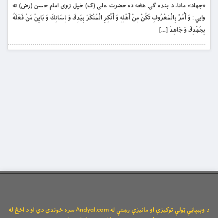
«جهاد» مانا، د بنده ګۍ هڅه ده حضرت علی (ک) خپل زوی امام حسن (رض) ته
وايي : وَ أْمُرْ بِالْمَعْرُوفِ تَكُنْ مِنْ أَهْلِهِ وَ أَنْكِرِ الْمُنْكَرَ بِيَدِكَ وَ لِسَانِكَ وَ بَايِنْ مَنْ فَعَلَهُ
بِجُهْدِكَ وَ جَاهِدْ […]
د وېبپاڼې ټولې توکیزې او مانیزې رښتې له Andyal.com سره خوندي دي او د اخځ له