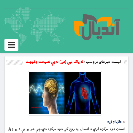
Toggle
vigation
لیست خبرهای برچسب :
له پاک نبي (ص) نه يې نصيحت وغوښت
عقل او زړه
انسان دوه مرکزه لري د انسان په روح کې دوه مرکزه دي،چې هر يو يې د يو ډول