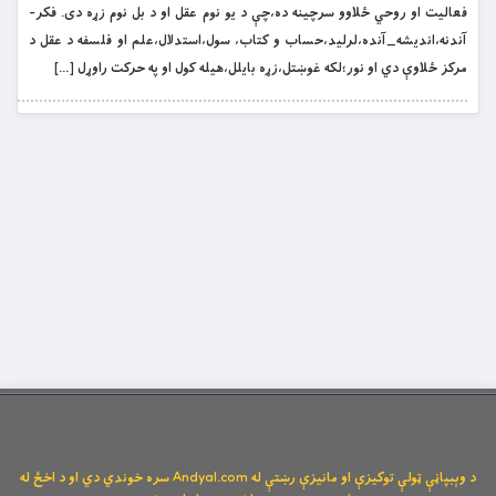
فعاليت او روحي ځلاوو سرچينه ده،چې د يو نوم عقل او د بل نوم زړه دى. فکر-
آندنه،انديشه_آنده،لرليد،حساب و کتاب، سول،استدلال،علم او فلسفه د عقل د
مرکز ځلاوې دي او نور؛لکه غوښتل،زړه بايلل،هيله کول او په حرکت راوړل […]
د وېبپاڼې ټولې توکیزې او مانیزې رښتې له Andyal.com سره خوندي دي او د اخځ له