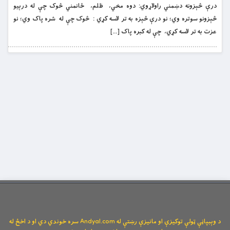
درې څېزونه دښمني راولاړوي: دوه مخي، ظلم، ځانمني څوک چې له درېیو
څېزونو سوتره وي؛ نو درې څېزه به تر لاسه کړي : څوک چې له شره پاک وي؛ نو
عزت به تر لاسه کړي، چې له کبره پاک […]
د وېبپاڼې ټولې توکیزې او مانیزې رښتې له Andyal.com سره خوندي دي او د اخځ له