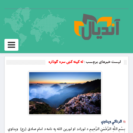
Toggle
vigation
لیست خبرهای برچسب :
له کینه کښ سره ګوذاره
اثرناکې وېناوې
بِسْمِ اللَّهِ الرَّحْمَنِ الرَّحِيمِ د لوراند او لورین الله په نامه د امام صادق (رح) وېناوې