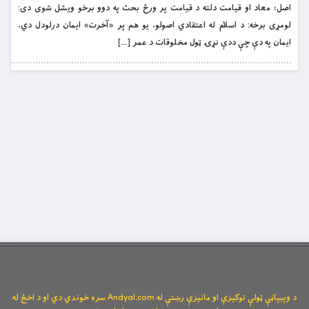
اصل؛ معاد او قیامت دلته د قیامت پر ورځ بحث په دوو برخو ویشل شوی دی:
لومړی برخه: د اسلام له اعتقادي اصولو، یو هم پر «آخرت» ایمان درلودل دي،
ایمان په دې چې ددې نړۍ ټول مخلوقات د عمر […]
د وېبپاڼې ټولې توکیزې او مانیزې رښتې له Andyal.com سره خوندي دي او د اخځ له