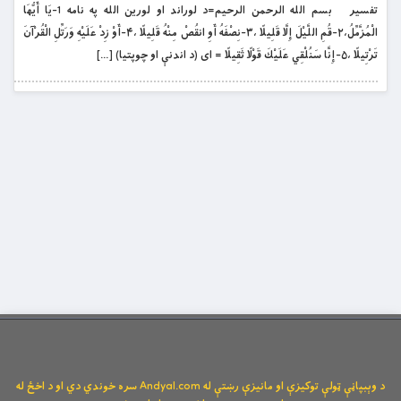
تفسیر بسم الله الرحمن الرحيم=د لوراند او لورين الله په نامه 1-يَا أَيُّهَا
الْمُزَّمِّلُ،۲-قُمِ اللَّيْلَ إِلَّا قَلِيلًا ،۳-نِصْفَهُ أَوِ انقُصْ مِنْهُ قَلِيلًا ،۴-أَوْ زِدْ عَلَيْهِ وَرَتِّلِ الْقُرْآنَ
تَرْتِيلًا ،۵-إِنَّا سَنُلْقِي عَلَيْكَ قَوْلًا ثَقِيلًا = اى (د اندنې او چوپتيا) […]
د وېبپاڼې ټولې توکیزې او مانیزې رښتې له Andyal.com سره خوندي دي او د اخځ له