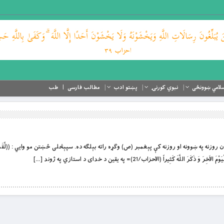
لامي ښوونځی
نبوي کورنۍ
پښتو ادب
مطالب فارسی
طب
روزنه په ښوونه او روزنه کې پېغمبر (ص) وګړه راته بېلګه ده. سپېڅلی څښتن مو وايي : ((لَّقَدْ ك
رَ اللَّهَ کَثِيراً (الاحزاب/21)= په يقين د خداى د استازي په ژوند […]