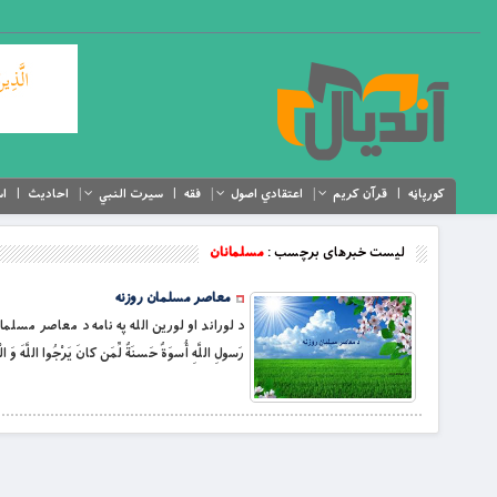
کورپاڼه
قرآن کریم
اعتقادي اصول
فقه
سیرت النبي
احادیث
اس
لیست خبرهای برچسب :
مسلمانان
معاصر مسلمان روزنه
د لوراند او لورين الله په نامه د معاصر مسلمان 
رَسولِ اللَّهِ أُسوَةٌ حَسنَةٌ لِّمَن كانَ يَرْجُوا اللَّهَ وَ الْيَوْمَ الاَخِرَ وَ ذَكَ