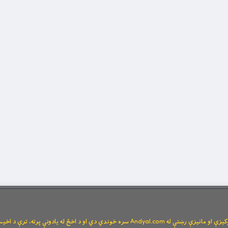
Andya سره خوندي دي او د اخځ له یادونې پرته، ترې د اخیستنې اجازه نشته