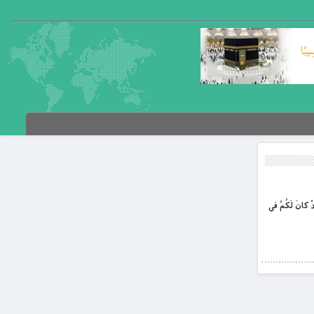
انَ لَكُمْ فى