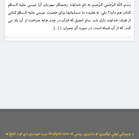
بِسْمِ اللَّهِ الرَّحْمَنِ الرَّحِيمِ به نام خداوند رحمتگر مهربان آيا عيسى عليه السلام
کتاب هم دارد؟ بلى: به عقيده ما مسلمانها براى حضرت عيسى عليه السلام کتابى
از طرف خداوند نازل شد، بنام انجيل که قرآن در چند جابه صراحت از آن ياد مى
کند. که از آن جمله است، در سوره آل عمران. ( […]
د وېبپاڼې ټولې توکیزې او مانیزې رښتې له Andyal.com سره خوندي دي او د اخځ له