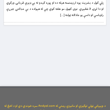
پلي کول د بشریت یوه ارزښتمنه هېله ده او پوره کېدو ته یې ډېرې قربانۍ ورکړي
او دا لړۍ لا غځېږي. نوی کهول مو هڅه کوي چې له هېواده د بې عدالتۍ جرړې
راوباسې او داسې یو عادلانه ټولنه […]
د وېبپاڼې ټولې توکیزې او مانیزې رښتې له Andyal.com سره خوندي دي او د اخځ له