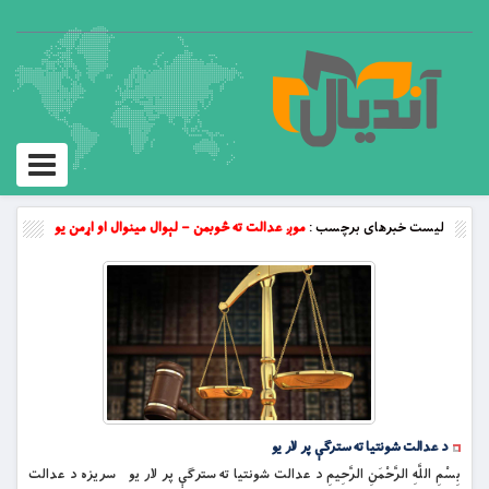
Toggle
vigation
لیست خبرهای برچسب :
موږ عدالت ته څوبمن – لېوال مینوال او اړمن یو
د عدالت شونتیا ته سترگې پر لار یو
بِسْمِ اللَّهِ الرَّحْمَنِ الرَّحِيمِ د عدالت شونتیا ته سترگې پر لار یو سریزه د عدالت