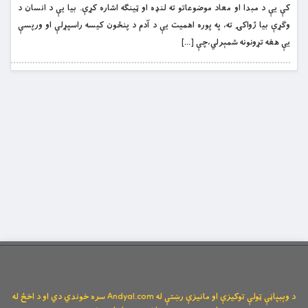
کې يې د مبدا او معاد موضوعاتو ته لنډه او ټينګه اشاره کړې. بيا يې د انسان د
وګړې بيا ژواکۍ ته، په پوره اهميت یې د آدم د پنځون کيسه راسپړلې او ورپسې
يې هغه تړونونه شمېرلي،چې […]
د وېبپاڼې ټولې توکیزې او مانیزې رښتې له Andyal.com سره خوندي دي او د اخځ له