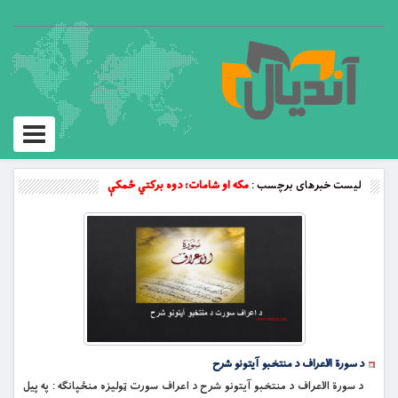
Toggle
vigation
لیست خبرهای برچسب :
مکه او شامات؛ دوه برکتي ځمکې
د سورة الاعراف د منتخبو آیتونو شرح
د سورة الاعراف د منتخبو آیتونو شرح د اعراف سورت ټوليزه منځپانګه : په پيل