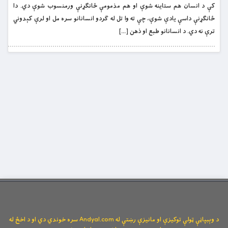
کې د انسان هم ستاینه شوې او هم مذمومې ځانګړنې ورمنسوب شوې دي. دا
ځانګړنې داسې یادې شوې، چې ته وا تل له ګردو انسانانو سره مل او لرې کېدوني
ترې نه دي. د انسانانو طبع او ذهن […]
د وېبپاڼې ټولې توکیزې او مانیزې رښتې له Andyal.com سره خوندي دي او د اخځ له