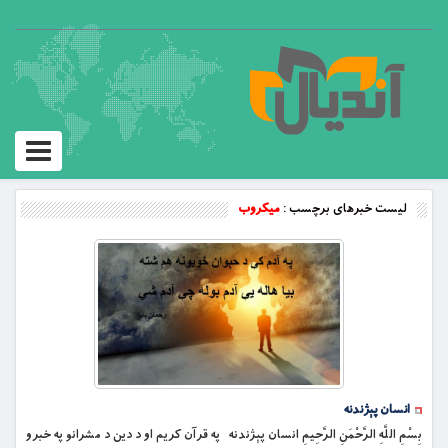
Toggle
vigation
لیست خبرهای برچسب :
میکروب
انسان پېژندنه
بِسْمِ اللَّهِ الرَّحْمَنِ الرَّحِيمِ انسان پېژندنه په قرآن کریم او د دین د مشرانو په خبرو