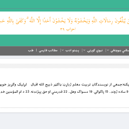
لامي ښوونځی
نبوي کورنۍ
پښتو ادب
مطالب فارسی
طب
الله (صلی الله علیه وآله وسلم) ټولنيزه وګړه. 9 ساده ژوند.. 15 پاکوالى. 19 مسواک و