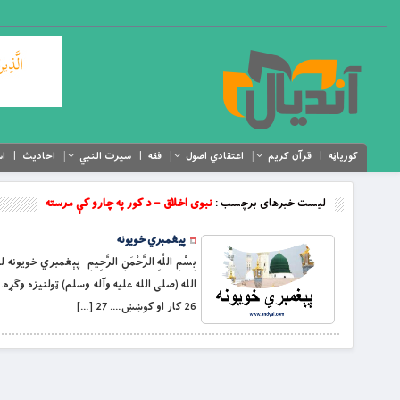
کورپاڼه
قرآن کریم
اعتقادي اصول
فقه
سیرت النبي
احادیث
اس
لیست خبرهای برچسب :
نبوی اخلاق – د کور په چارو کې مرسته
پیغمبري خویونه
26 کار او کوښښ…. 27 […]