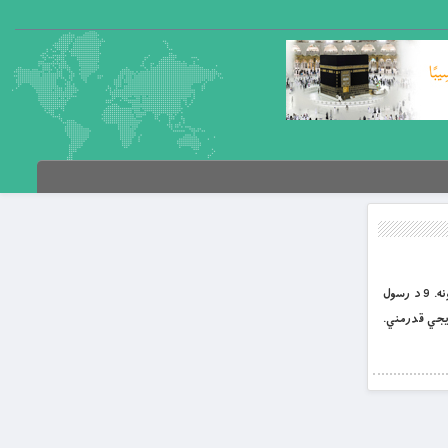
بِسْمِ اللَّهِ الرَّحْمَنِ الرَّحِيمِ پېغمبري خويونه لیکنه:جمعی از نویسندګان تربیت معلم ژباړن: ډاکټر ذبيح الله اقبال لړليک وګړيز خويونه. 9 د رسول
هل.. 22 قدرمني او حق پېژندنه. 23 د ام المؤمنين خديجي قدرمني.