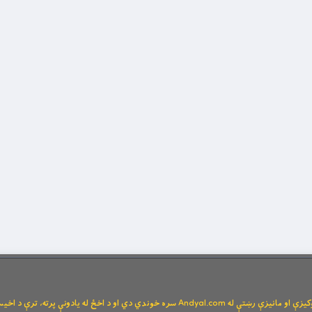
Andya سره خوندي دي او د اخځ له یادونې پرته، ترې د اخیستنې اجازه نشته