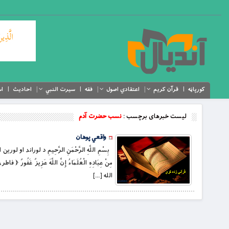
کورپاڼه
قرآن کریم
اعتقادي اصول
فقه
سیرت النبي
احادیث
اس
لیست خبرهای برچسب :
نسب حضرت آدم
واقعي پوهان
بِسْمِ اللَّهِ الرَّحْمَنِ الرَّحِيمِ د لوراند او لورین الل
الله […]