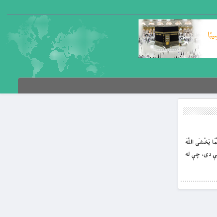
ا يَخْشَى اللَّهَ
قت همداسې دى، چې له