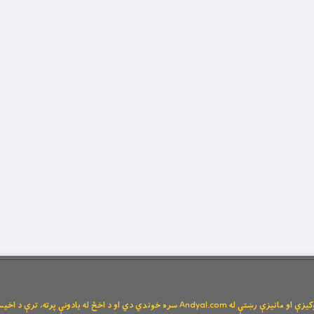
Andya سره خوندي دي او د اخځ له یادونې پرته، ترې د اخیستنې اجازه نشته