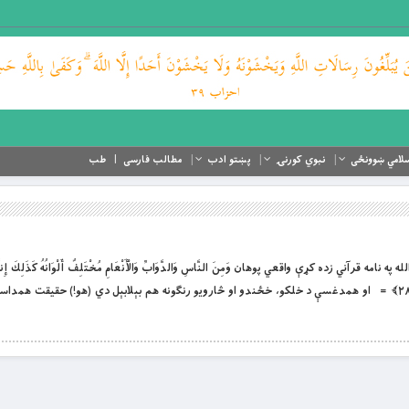
لامي ښوونځی
نبوي کورنۍ
پښتو ادب
مطالب فارسی
طب
ه په نامه قرآني زده کړې واقعي پوهان وَمِنَ النَّاسِ وَالدَّوَابِّ وَالْأَنْعَامِ مُخْتَلِفٌ أَلْوَانُهُ كَذَلِكَ إِنَّمَ
مِنْ عِبَادِهِ الْعُلَمَاءُ إِنَّ اللَّهَ عَزِيزٌ غَفُورٌ ﴿ فاطر۲۸﴾ = او همدغسې د خلکو، خځندو او څارويو رنګونه هم بېلابېل دي (هو!) حقي