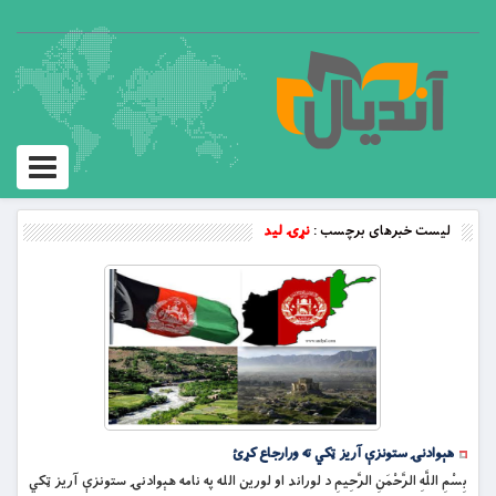
Toggle
vigation
لیست خبرهای برچسب :
نړۍ لید
هېوادنۍ ستونزې آریز ټکي ته ورارجاع کړئ
بِسْمِ اللَّهِ الرَّحْمَنِ الرَّحِيمِ د لوراند او لورين الله په نامه هېوادنۍ ستونزې آریز ټکي