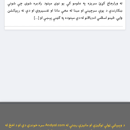
ته ورارجاع کړئ سریزه په علومو کې یو نوی مېتود رادبره شوی چې شونې
ښکارندې د یوې سرچینې او مبنا له مخې مانا او تفسیروي او دې ته رېډکشن
وايي. ځینو اسلامي اندیالانو له دې مېتوده په گټنې پېښې او […]
د وېبپاڼې ټولې توکیزې او مانیزې رښتې له Andyal.com سره خوندي دي او د اخځ له