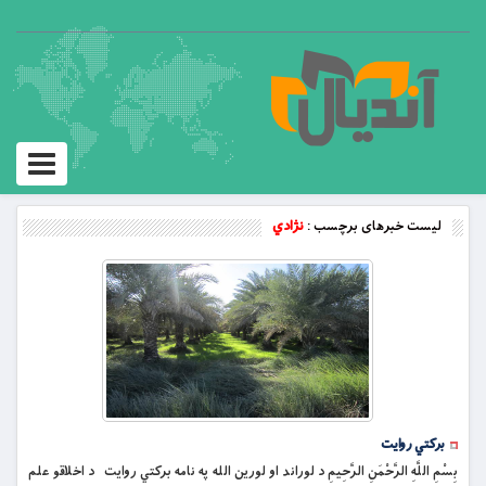
Toggle
vigation
لیست خبرهای برچسب :
نژادي
برکتي روایت
بِسْمِ اللَّهِ الرَّحْمَنِ الرَّحِيمِ د لوراند او لورین الله په نامه برکتي روایت د اخلاقو علم