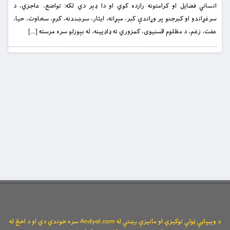
انساني فضايل او کرامتونه رازده کوي او دا ډېر دي لکه: تواضع، عاجزي، د
سرغړاندو او کبرجنو پر وړاندې کبر، مېړانه، ايثار، سرښندنه، کرم، سخاوت، حيا،
عفت، زغم، د مظلوم لاسنيوی، کمزوري ته ډاډيينه، له بېوزلو سره مرسته […]
د وېبپاڼې ټولې توکیزې او مانیزې رښتې له Andyal.com سره خوندي دي او د اخځ له