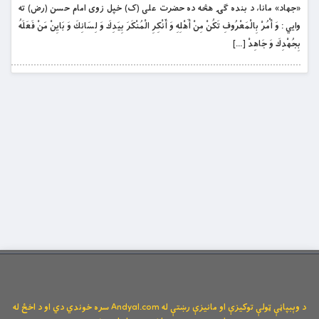
«جهاد» مانا، د بنده ګۍ هڅه ده حضرت علی (ک) خپل زوی امام حسن (رض) ته
وايي : وَ أْمُرْ بِالْمَعْرُوفِ تَكُنْ مِنْ أَهْلِهِ وَ أَنْكِرِ الْمُنْكَرَ بِيَدِكَ وَ لِسَانِكَ وَ بَايِنْ مَنْ فَعَلَهُ
بِجُهْدِكَ وَ جَاهِدْ […]
د وېبپاڼې ټولې توکیزې او مانیزې رښتې له Andyal.com سره خوندي دي او د اخځ له