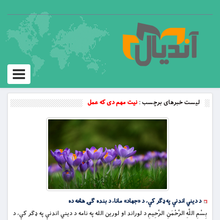
Toggle
vigation
لیست خبرهای برچسب :
نیت مهم دی که عمل
د دیني اندنې په ډگر کې، د «جهاد» مانا، د بنده ګۍ هڅه ده
بِسْمِ اللَّهِ الرَّحْمَنِ الرَّحِيمِ د لوراند او لورین الله په نامه د دیني اندنې په ډگر کې، د