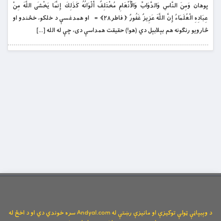
پوهان وَمِنَ النَّاسِ وَالدَّوَابِّ وَالْأَنْعَامِ مُخْتَلِفٌ أَلْوَانُهُ كَذَلِكَ إِنَّمَا يَخْشَى اللَّهَ مِنْ
عِبَادِهِ الْعُلَمَاءُ إِنَّ اللَّهَ عَزِيزٌ غَفُورٌ ﴿ فاطر۲۸﴾ = او همدغسې د خلکو، خځندو او
څارويو رنګونه هم بېلابېل دي (هو!) حقيقت همداسې دى، چې له الله […]
د وېبپاڼې ټولې توکیزې او مانیزې رښتې له Andyal.com سره خوندي دي او د اخځ له