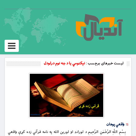
Toggle
vigation
لیست خبرهای برچسب :
نېکنومي يا د ښه نوم درلودل
واقعي پوهان
بِسْمِ اللَّهِ الرَّحْمَنِ الرَّحِيمِ د لوراند او لورین الله په نامه قرآني زده کړې واقعي