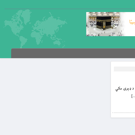
رت د ډېری مکي
…]