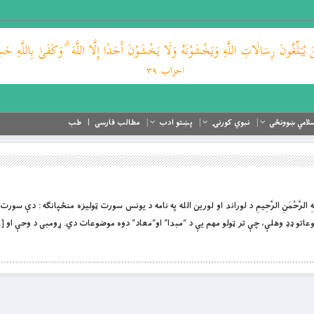
لامي ښوونځی
نبوي کورنۍ
پښتو ادب
مطالب فارسی
طب
ِ الرَّحْمَنِ الرَّحِيمِ د لوراند او لورین الله په نامه د یونس سورت ټوليزه منځپانګه : دې سو
وعاتو ډډ وهلې، چې تر ټولو مهم یې د “مبدا” او”معاد” دوه موضوعات دي. ړومبی د وحې او [