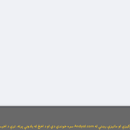
Andya سره خوندي دي او د اخځ له یادونې پرته، ترې د اخیستنې اجازه نشته