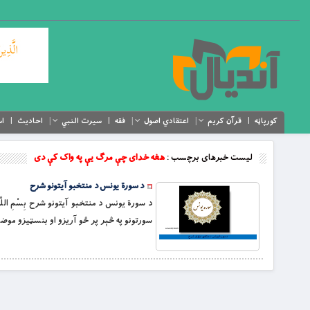
کورپاڼه
قرآن کریم
اعتقادي اصول
فقه
سیرت النبي
احادیث
اس
لیست خبرهای برچسب :
هغه خدای چې مرګ یې په واک کې دی
د سورة یونس د منتخبو آیتونو شرح
د سورة یونس د منتخبو آیتونو شرح بِسْمِ اللَّه
سورتونو په څېر پر څو آریزو او بنسټیزو موض