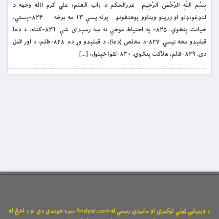
بِسْمِ اللَّهِ الرَّحْمَنِ الرَّحِيمِ غررالحکم د باب العلم؛ علي کرم الله وجهه د
لنډغونډلو او زرینو ویناوو پوهنغونډ پرله پسې ۱۳ مه برخه ۸۲۴-پستي،
خیانت پنځوي. ۸۲۵- په احتیاط موخې ته ښه رسېدای شې. ۸۲۶-ګناه، د دعا
قبلېدو مخه نیسي. ۸۲۷-د مخلص (دعا)، د قبلېدو وړ ده. ۸۲۸-ظلم، د اور لامل
دی. ۸۲۹-ظلم، هلاکت پنځوي. ۸۳۰-تقوا خپلول، […]
د وېبپاڼې ټولې توکیزې او مانیزې رښتې له Andyal.com سره خوندي دي او د اخځ له