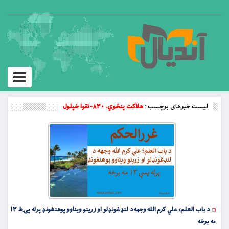
Toggle
vigation
لیست خبرهای برچسب :
هلاکت پنځوي. ۸۳۰-تقوا خپلول
د باب العلم؛ علي کرم الله وجهه د لنډغونډلو او زرینو ویناوو پوهنغونډ پرله پۍط ۱۳
مه برخه