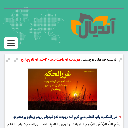
Toggle
vigation
لیست خبرهای برچسب :
هوساینه او راحت دی. ۳۰-شر او ناوړچاري
غررالحکم،د باب العلم علي کرم الله وجهه د لنډغونډلو زرینو ویناوو پوهنغونډ
بِسْمِ اللَّهِ الرَّحْمَنِ الرَّحِيمِ د لوراند او لورین الله په نامه غررالحکم،د باب العلم