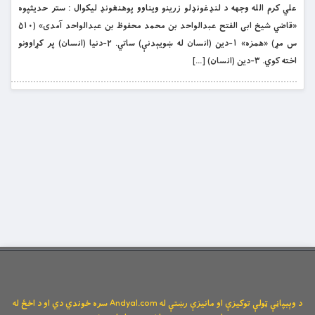
علي کرم الله وجهه د لنډغونډلو زرینو ویناوو پوهنغونډ لیکوال : ستر حدیثپوه
«قاضي شیخ ابی الفتح عبدالواحد بن محمد محفوظ بن عبدالواحد آمدی» (۵۱۰
س مړ) «همزه» ۱-دین (انسان له ښویېدنې) ساتي. ۲-دنیا (انسان) پر کړاوونو
اخته کوي. ۳-دین (انسان) […]
د وېبپاڼې ټولې توکیزې او مانیزې رښتې له Andyal.com سره خوندي دي او د اخځ له