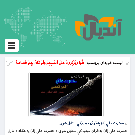
Toggle
vigation
لیست خبرهای برچسب :
وتُوا وَيُؤْثِرُونَ عَلَى أَنفُسِهِمْ وَلَوْ كَانَ بِهِمْ خَصَاصَةٌ
حضرت علي (ك) په قرآن مجيدكې ستايل شوى
حضرت علي (ك) په قرآن مجيدكې ستايل شوى د حضرت علي (ك) په هکله د نازل