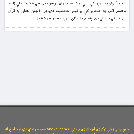
شويو آيتونو په شمېر کې سني او شيعه عالمان يو خوله دي،چې حضرت علي (ك) د
پېغمبر اکرم په اصحابو كې يواځينى شخصيت دى،چې څښتن تعالى په قرآن
شريف كې ستايلى دى. په دې باب ګڼ شمېر معتبر حديثونه […]
د وېبپاڼې ټولې توکیزې او مانیزې رښتې له Andyal.com سره خوندي دي او د اخځ له