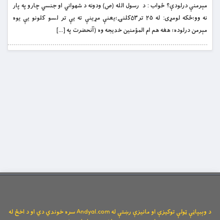
مېرمنې درلودې؟ ځواب : د رسول الله (ص) ودونه د شهواني او جنسي چارو په پار
نه وو؛ځکه لومړى: له ٢٥ تر۵۳کلنۍ؛يعنې مړينې ته يې تر لسو کلونو يې يوه
مېرمن درلوده؛ هغه هم ام المؤمنين خديجه وه (آنحضرت په […]
د وېبپاڼې ټولې توکیزې او مانیزې رښتې له Andyal.com سره خوندي دي او د اخځ له