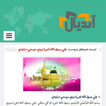
Toggle
vigation
لیست خبرهای برچسب :
ولې رسول الله (ص) ډېرې مېرمنې درلودې
ولې رسول الله (ص) ډېرې مېرمنې درلودې
بِسْمِ اللَّهِ الرَّحْمَنِ الرَّحِيمِ رسول الله (ص) او ګڼ ښځي ولې رسول الله (ص) ډېرې